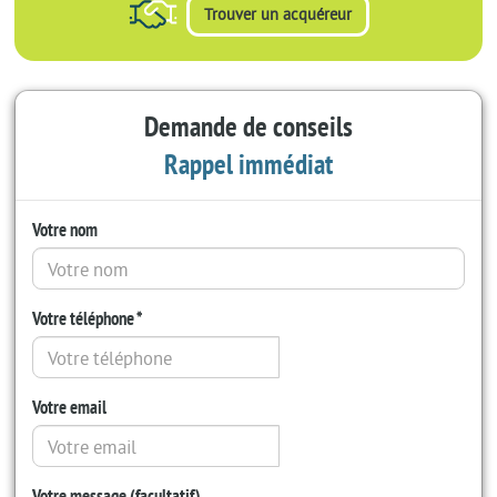
vente
Trouver un acquéreur
à
la
réunion
Demande de conseils
Rappel immédiat
Votre nom
Votre téléphone *
Votre email
Votre message (facultatif)