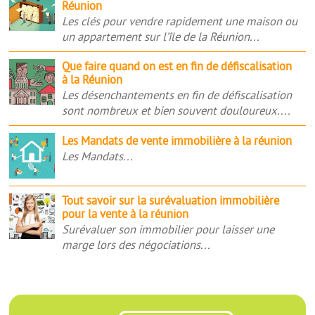
Réunion
vendre
vendre
Les clés pour vendre rapidement une maison ou
rapidement
avec
un appartement sur l’île de la Réunion...
sa
ou
maison
sans
Que
Que faire quand on est en fin de défiscalisation
à
agence
à la Réunion
faire
la
à
Les désenchantements en fin de défiscalisation
quand
Réunion
la
sont nombreux et bien souvent douloureux....
on
Réunion
est
Les
Les Mandats de vente immobilière à la réunion
en
Mandats
Les Mandats...
fin
de
de
vente
défiscalisation
Tout
Tout savoir sur la surévaluation immobilière
immobilière
à
pour la vente à la réunion
savoir
à
la
Surévaluer son immobilier pour laisser une
sur
la
Réunion
marge lors des négociations...
la
réunion
surévaluation
immobilière
pour
la