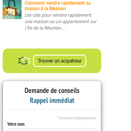
Comment
Comment vendre rapidement sa
immobilière
à
maison à la Réunion
vendre
à
la
Les clés pour vendre rapidement
rapidement
la
Réunion
une maison ou un appartement sur
sa
réunion
l’île de la Réunion...
maison
à
la
Réunion
Trouver un acquéreur
Demande de conseils
Rappel immédiat
* Champs obligatoires.
Votre nom