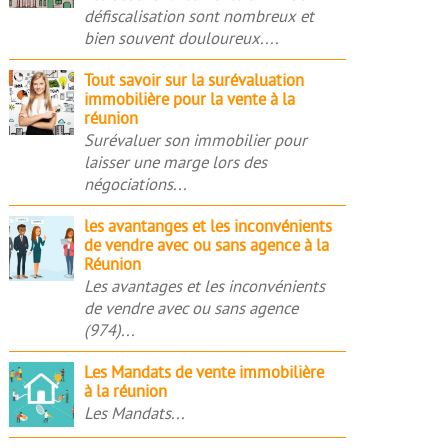
défiscalisation sont nombreux et
on
bien souvent douloureux....
est
en
Tout
Tout savoir sur la surévaluation
fin
immobilière pour la vente à la
savoir
de
réunion
sur
défiscalisation
Surévaluer son immobilier pour
la
à
laisser une marge lors des
surévaluation
la
négociations...
immobilière
Réunion
pour
les
les avantanges et les inconvénients
la
de vendre avec ou sans agence à la
avantanges
vente
Réunion
et
à
Les avantages et les inconvénients
les
la
de vendre avec ou sans agence
inconvénients
réunion
(974)...
de
vendre
Les
Les Mandats de vente immobilière
avec
à la réunion
Mandats
ou
Les Mandats...
de
sans
vente
agence